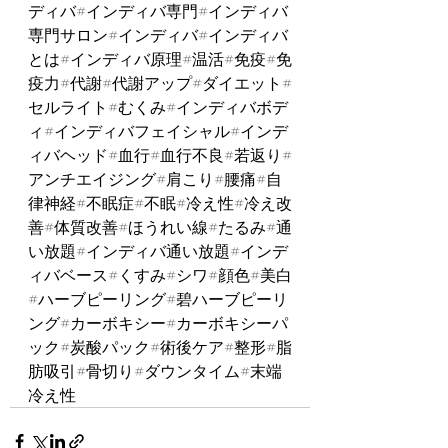
ディバ#インディバ専門#インディバ
専門サロン#インディバ#インディバ
とは#インディバ原理#温活#免疫#免
疫力#代謝#代謝アップ#ダイエット#
セルライト#むくみ#インディバボデ
ィ#インディバフェイシャル#インデ
ィバヘッド#血行#血行不良#若返り#
アンチエイジング#肩こり#腰痛#自
律神経#不眠症#不眠#冷え性#冷え改
善#体質改善#ほうれい線#たるみ#通
い放題#インディバ通い放題#インデ
ィバベース#くすみ#シワ#顔色#美白
#ハーブピーリング#碧ハーブピーリ
ング#カーボキシー#カーボキシーパ
ック#炭酸パック#術後ケア#整形#脂
肪吸引#骨切り#ダウンタイム#末端
冷え性