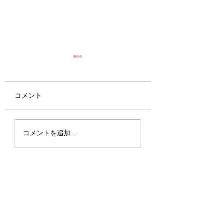
コメント
高周波はたるみに効
汗をかくと逆効果
コメントを追加…
く！
ンディバと汗の関