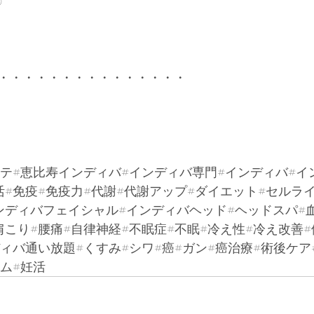
@
・・・・・・・・・・・・・・・
ステ#恵比寿インディバ#インディバ専門#インディバ#イ
#免疫#免疫力#代謝#代謝アップ#ダイエット#セルライ
ンディバフェイシャル#インディバヘッド#ヘッドスパ#血
こり#腰痛#自律神経#不眠症#不眠#冷え性#冷え改善#
ィバ通い放題#くすみ#シワ#癌#ガン#癌治療#術後ケア
ム#妊活