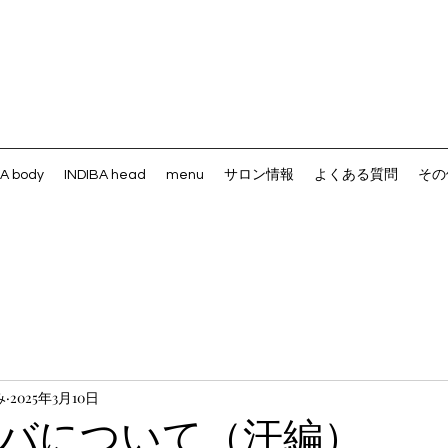
BA body
INDIBA head
menu
サロン情報
よくある質問
その
み
2025年3月10日
バについて（汗編）