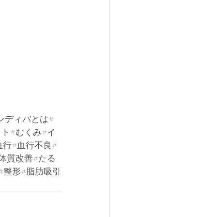
ンディバとは#
ト#むくみ#イ
行#血行不良#
体質改善#たる
#整形#脂肪吸引