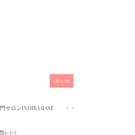
Click Me
サロンINDIBA BASE　　・・
-3-5