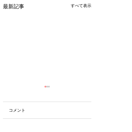
最新記事
すべて表示
コメント
高周波はたるみに効
汗をかくと逆効果