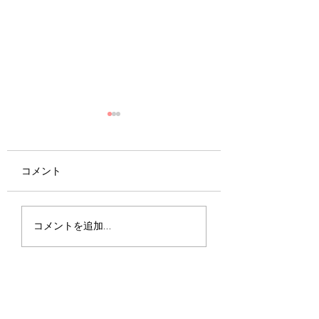
コメント
高周波はたるみに効
汗をかくと逆効果
コメントを追加…
く！
ンディバと汗の関